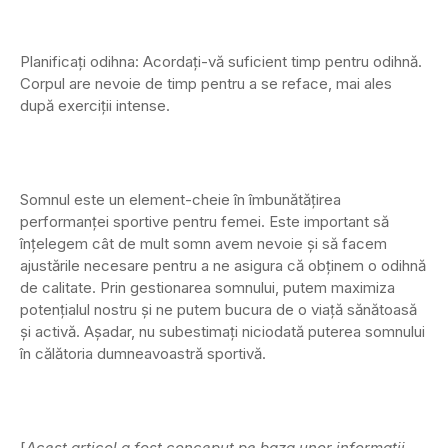
Planificați odihna: Acordați-vă suficient timp pentru odihnă.
Corpul are nevoie de timp pentru a se reface, mai ales
după exerciții intense.
Somnul este un element-cheie în îmbunătățirea
performanței sportive pentru femei. Este important să
înțelegem cât de mult somn avem nevoie și să facem
ajustările necesare pentru a ne asigura că obținem o odihnă
de calitate. Prin gestionarea somnului, putem maximiza
potențialul nostru și ne putem bucura de o viață sănătoasă
și activă. Așadar, nu subestimați niciodată puterea somnului
în călătoria dumneavoastră sportivă.
[
Acest articol a fost conceput pe baza unor informații