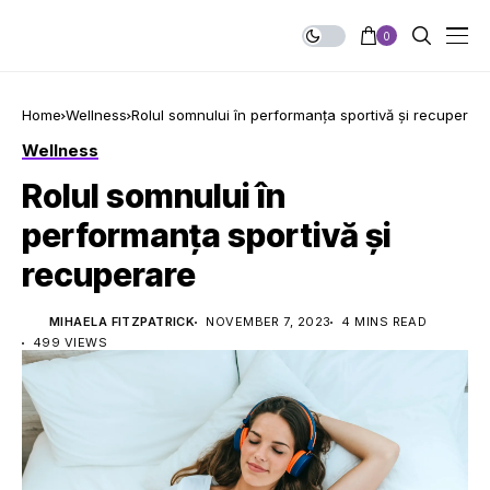
0
Home
Wellness
Rolul somnului în performanța sportivă și recuperar
Wellness
Rolul somnului în
performanța sportivă și
recuperare
MIHAELA FITZPATRICK
NOVEMBER 7, 2023
4 MINS READ
499 VIEWS