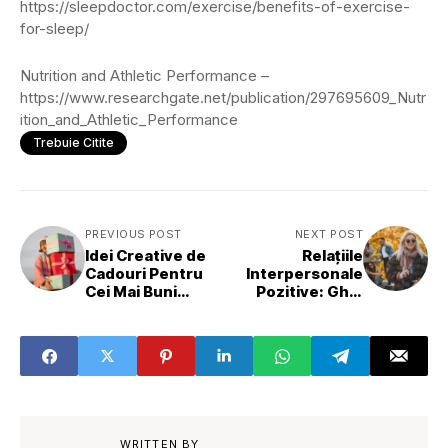
https://sleepdoctor.com/exercise/benefits-of-exercise-
for-sleep/
Nutrition and Athletic Performance –
https://www.researchgate.net/publication/297695609_Nutr
ition_and_Athletic_Performance
Trebuie Citite
PREVIOUS POST
NEXT POST
Idei Creative de
Relațiile
Cadouri Pentru
Interpersonale
Cei Mai Buni
Pozitive: Ghid
Prieteni Ai Tăi
pentru Femei
WRITTEN BY