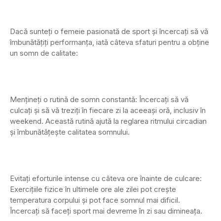
Dacă sunteți o femeie pasionată de sport și încercați să vă
îmbunătățiți performanța, iată câteva sfaturi pentru a obține
un somn de calitate:
Mențineți o rutină de somn constantă: Încercați să vă
culcați și să vă treziți în fiecare zi la aceeași oră, inclusiv în
weekend. Această rutină ajută la reglarea ritmului circadian
și îmbunătățește calitatea somnului.
Evitați eforturile intense cu câteva ore înainte de culcare:
Exercițiile fizice în ultimele ore ale zilei pot crește
temperatura corpului și pot face somnul mai dificil.
Încercați să faceți sport mai devreme în zi sau dimineața.