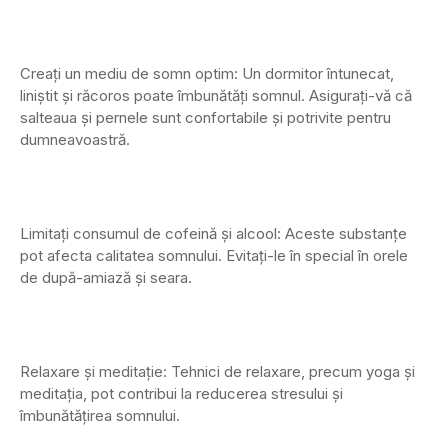
Creați un mediu de somn optim: Un dormitor întunecat,
liniștit și răcoros poate îmbunătăți somnul. Asigurați-vă că
salteaua și pernele sunt confortabile și potrivite pentru
dumneavoastră.
Limitați consumul de cofeină și alcool: Aceste substanțe
pot afecta calitatea somnului. Evitați-le în special în orele
de după-amiază și seara.
Relaxare și meditație: Tehnici de relaxare, precum yoga și
meditația, pot contribui la reducerea stresului și
îmbunătățirea somnului.