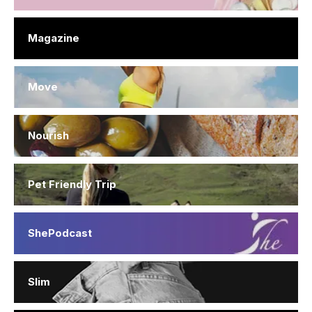
Magazine
Move
Nourish
Pet Friendly Trip
ShePodcast
Slim